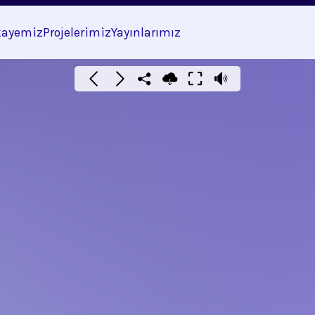
kayemiz
Projelerimiz
Yayınlarımız