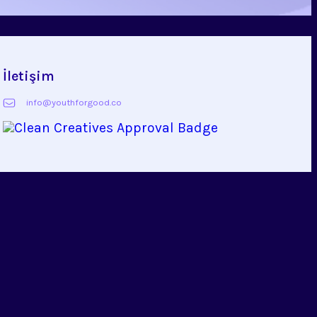
İletişim
info@youthforgood.co