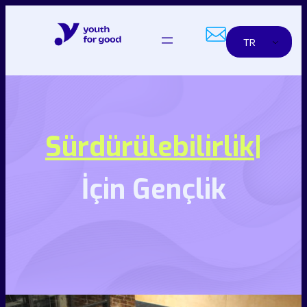
İçeriğe
geç
TR
Kap
|
İçin Gençlik