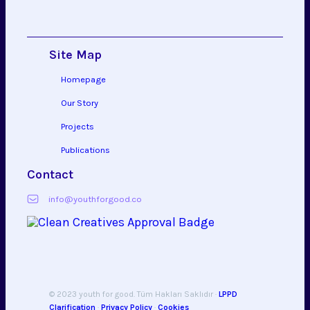
Site Map
Homepage
Our Story
Projects
Publications
Contact
info@youthforgood.co
© 2023 youth for good. Tüm Hakları Saklıdır ·
LPPD
Clarification
·
Privacy Policy
·
Cookies