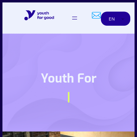
Skip
to
EN
content
Youth For
|