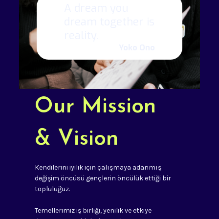
A dream you
dream together is
reality.
Yoko Ono
Our Mission
& Vision
Kendilerini iyilik için çalışmaya adanmış
değişim öncüsü gençlerin öncülük ettiği bir
topluluğuz.
Temellerimiz iş birliği, yenilik ve etkiye